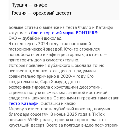
Турция — кнафе
Греция — ореховый десерт
Больше статей о выпечке из теста Филло и Катаифи
ждут вас в
блоге торговой марки BONTIER®
.
ОАЭ — дубайский шоколад
Этот десерт в 2024 году стал настоящей
гастрономической звездой. Кто-то стремился
попробовать его в кафе и ресторанах, а кто-то —
приготовить дома самостоятельно.
История появления дубайского шоколада точно
неизвестна, однако этот десерт придумали
сравнительно примерно в 2020-м году. Его
создательница, Сара Хамуда, долго
экспериментировала с хрустящими десертами,
стремясь получить смесь классической восточной
сладости и шоколада. Основными ингредиентами стали
тесто Катаифи
, фисташки и какао.
Мировую известность дубайский шоколад получил
благодаря соцсетям. В конце 2023 года в TikTok
появился ASMR-ролик, героиня которого ела этот
хрустящий десерт. Всего за полгода видео посмотрели