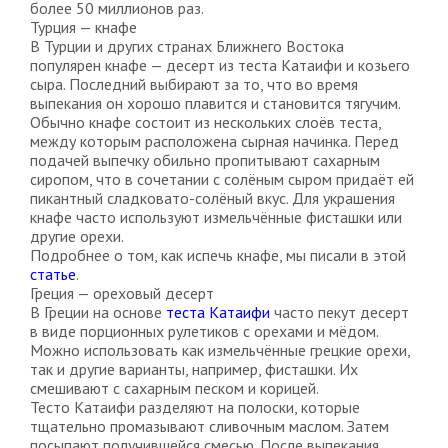
более 50 миллионов раз.
Турция — кнафе
В Турции и других странах Ближнего Востока
популярен кнафе — десерт из теста Катаифи и козьего
сыра. Последний выбирают за то, что во время
выпекания он хорошо плавится и становится тягучим.
Обычно кнафе состоит из нескольких слоёв теста,
между которым расположена сырная начинка. Перед
подачей выпечку обильно пропитывают сахарным
сиропом, что в сочетании с солёным сыром придаёт ей
пикантный сладковато-солёный вкус. Для украшения
кнафе часто используют измельчённые фисташки или
другие орехи.
Подробнее о том, как испечь кнафе, мы писали в этой
статье
.
Греция — ореховый десерт
В Греции на основе
теста Катаифи
часто пекут десерт
в виде порционных рулетиков с орехами и мёдом.
Можно использовать как измельчённые грецкие орехи,
так и другие варианты, например, фисташки. Их
смешивают с сахарным песком и корицей.
Тесто Катаифи разделяют на полоски, которые
тщательно промазывают сливочным маслом. Затем
посыпают получившейся смесью. После выпекания