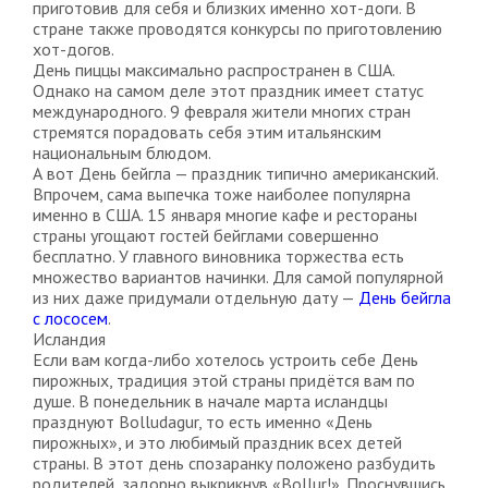
приготовив для себя и близких именно хот-доги. В
стране также проводятся конкурсы по приготовлению
хот-догов.
День пиццы максимально распространен в США.
Однако на самом деле этот праздник имеет статус
международного. 9 февраля жители многих стран
стремятся порадовать себя этим итальянским
национальным блюдом.
А вот День бейгла — праздник типично американский.
Впрочем, сама выпечка тоже наиболее популярна
именно в США. 15 января многие кафе и рестораны
страны угощают гостей бейглами совершенно
бесплатно. У главного виновника торжества есть
множество вариантов начинки. Для самой популярной
из них даже придумали отдельную дату —
День бейгла
с лососем
.
Исландия
Если вам когда-либо хотелось устроить себе День
пирожных, традиция этой страны придётся вам по
душе. В понедельник в начале марта исландцы
празднуют Bolludagur, то есть именно «День
пирожных», и это любимый праздник всех детей
страны. В этот день спозаранку положено разбудить
родителей, задорно выкрикнув «Bollur!». Проснувшись,