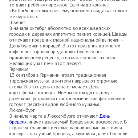
те дают ребёнку пирожное. Если чадо крикнет
«Bollur!» несколько раз, ему положено выдать столько
же пирожных.
Швеция
В начале октября абсолютно во всех шведских
городах и деревнях аппетитно пахнет корицей. Шведы
отмечают праздник главной национальной выпечки —
День булочки с корицей. В этот праздник во многих
кафе и ресторанах предлагают булочки по
оригинальному рецепту, а на мастер-классах всех
желающих учат печь этот десерт.
Германия
13 сентября в Германии играет традиционная
тирольская музыка, а жители накрывают огромные
столы. В этот день страна отмечает День
картофельных клёцок. Немцы подходят к делу с
размахом: устраивают гастрономические фестивали и
готовят десятки видов любимого кушанья.
Люксембург
В начале марта в Люксембурге отмечают
День
брецеля
, иначе называемый Брецельное воскресенье. В
стране устраивают весёлые карнавальные шествия и
конкурсы на лучший брецель, а мужчины дарят брецели