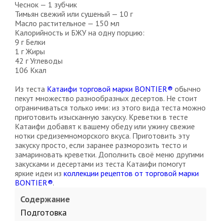
Чеснок — 1 зубчик
Тимьян свежий или сушеный — 10 г
Масло растительное — 150 мл
Калорийность и БЖУ на одну порцию:
9 г
Белки
1 г
Жиры
42 г
Углеводы
106
Ккал
Из теста
Катаифи торговой марки BONTIER®
обычно
пекут множество разнообразных десертов. Не стоит
ограничиваться только ими: из этого вида теста можно
приготовить изысканную закуску. Креветки в тесте
Катаифи добавят к вашему обеду или ужину свежие
нотки средиземноморского вкуса. Приготовить эту
закуску просто, если заранее разморозить тесто и
замариновать креветки. Дополнить своё меню другими
закусками и десертами из теста Катаифи помогут
яркие идеи из
коллекции рецептов от торговой марки
BONTIER®
.
Содержание
Подготовка