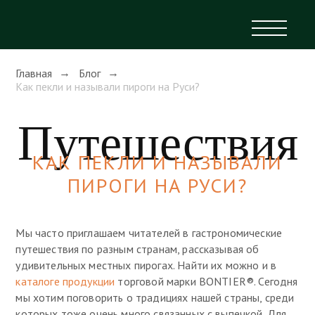
Главная
Блог
Как пекли и называли пироги на Руси?
Путешествия
КАК ПЕКЛИ И НАЗЫВАЛИ
ПИРОГИ НА РУСИ?
Мы часто приглашаем читателей в гастрономические
путешествия по разным странам, рассказывая об
удивительных местных пирогах. Найти их можно и в
каталоге продукции
торговой марки BONTIER®. Сегодня
мы хотим поговорить о традициях нашей страны, среди
которых тоже очень много связанных с выпечкой. Для